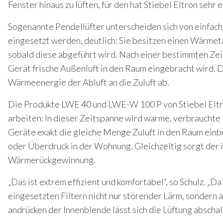
Fenster hinaus zu lüften, für den hat Stiebel Eltron sehr e
Sogenannte Pendellüfter unterscheiden sich von einfache
eingesetzt werden, deutlich: Sie besitzen einen Wärmet
sobald diese abgeführt wird. Nach einer bestimmten Zeit
Gerät frische Außenluft in den Raum eingebracht wird.
Wärmeenergie der Abluft an die Zuluft ab.
Die Produkte LWE 40 und LWE-W 100 P von Stiebel Eltro
arbeiten: In dieser Zeitspanne wird warme, verbrauchte 
Geräte exakt die gleiche Menge Zuluft in den Raum einb
oder Überdruck in der Wohnung. Gleichzeitig sorgt der
Wärmerückgewinnung.
„Das ist extrem effizient und komfortabel“, so Schulz. „D
eingesetzten Filtern nicht nur störender Lärm, sondern 
andrücken der Innenblende lässt sich die Lüftung abschal