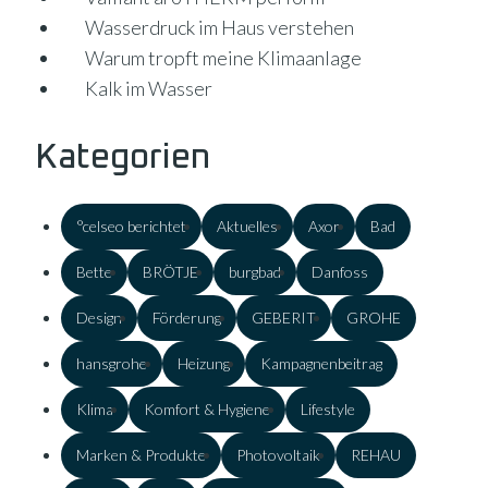
Wasserdruck im Haus verstehen
Warum tropft meine Klimaanlage
Kalk im Wasser
Kategorien
°celseo berichtet
Aktuelles
Axor
Bad
Bette
BRÖTJE
burgbad
Danfoss
Design
Förderung
GEBERIT
GROHE
hansgrohe
Heizung
Kampagnenbeitrag
Klima
Komfort & Hygiene
Lifestyle
Marken & Produkte
Photovoltaik
REHAU