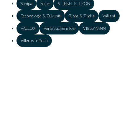
Sanipa
Solar
STIEBEL ELTRON
Technologie & Zukunft
Tipps & Tricks
Vaillant
VALLOX
Verbraucherinfos
VIESSMANN
Villeroy + Boch