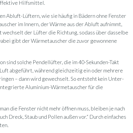
ffektive Hilfsmittel.
n Abluft-Lüftern, wie sie häufig in Bädern ohne Fenster
auscher im Innern, der Wärme aus der Abluft aufnimmt,
 wechselt der Lüfter die Richtung, sodass über dasselbe
 Dabei gibt der Wärmetauscher die zuvor gewonnene
n sind solche Pendellüfter, die im 40-Sekunden-Takt
Luft abgeführt, während gleichzeitig ein oder mehrere
ringen – dann wird gewechselt. So entsteht kein Unter-
 integrierte Aluminium-Wärmetauscher für die
a man die Fenster nicht mehr öffnen muss, bleiben je nach
auch Dreck, Staub und Pollen außen vor.“ Durch einfaches
ten.