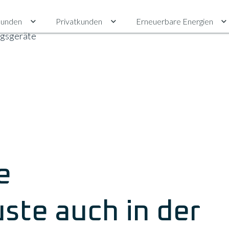
unden
Privatkunden
Erneuerbare Energien
Untermenü für Gewerbekunden umschalten
Untermenü für Privatkunden ums
U
ngsgeräte
e
ste auch in der