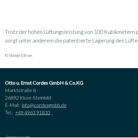
Trotz der hohen Lüftungsleistung von 100 Kubikmetern 
sorgt unter anderem die patentierte Lagerung des Lüfte
© Stiebel Eltron
Otto u. Ernst Cordes GmbH & Co.KG
Marktstraße 8
26892 Kluse-Steinbild
E-Mail:
info@cordesgmbh.de
Tel.:
+49 4963 91810
Impressum