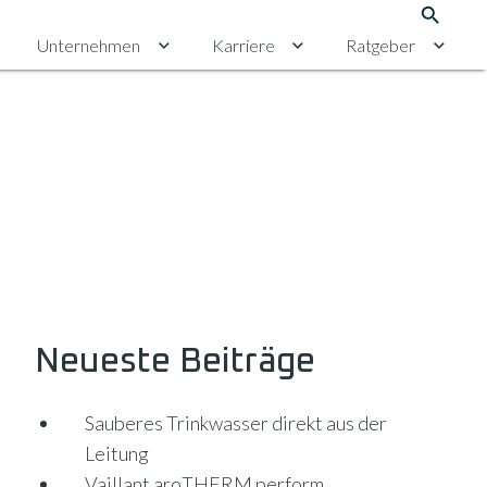
Suche
Unternehmen
Karriere
Ratgeber
chalten
ntermenü für Erneuerbare Energien umschalten
Untermenü für Unternehmen umschalten
Untermenü für Karriere 
Unter
Neueste Beiträge
Sauberes Trinkwasser direkt aus der
Leitung
Vaillant aroTHERM perform