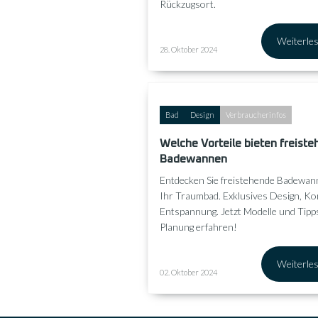
Rückzugsort.
Weiterle
28. Oktober 2024
Bad
Design
Verbraucherinfos
Welche Vorteile bieten freist
Badewannen
Entdecken Sie freistehende Badewan
Ihr Traumbad. Exklusives Design, K
Entspannung. Jetzt Modelle und Tipp
Planung erfahren!
Weiterle
02. Oktober 2024