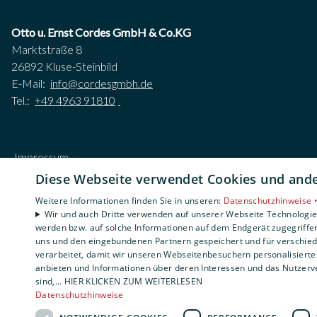
Otto u. Ernst Cordes GmbH & Co.KG
Marktstraße 8
26892 Kluse-Steinbild
E-Mail:
info@cordesgmbh.de
Tel.:
+49 4963 91810
Impressum
Datenschutzerklärung
Diese Webseite verwendet Cookies und ander
AGB
Weitere Informationen finden Sie in unseren:
Datenschutzhinweise 
Barrierefreiheitserklärung
Wir und auch Dritte verwenden auf unserer Webseite Technologien
werden bzw. auf solche Informationen auf dem Endgerät zugegriffe
uns und den eingebundenen Partnern gespeichert und für verschiede
verarbeitet, damit wir unseren Webseitenbesuchern personalisierte 
anbieten und Informationen über deren Interessen und das Nutzerve
sind,... HIER KLICKEN ZUM WEITERLESEN
Datenschutzhinweise