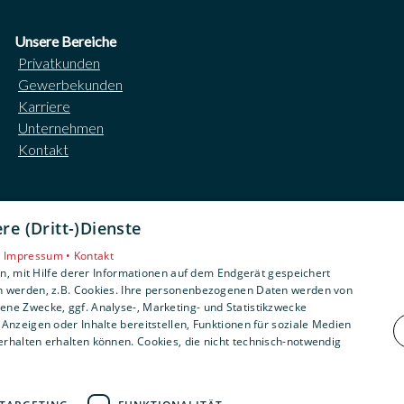
Unsere Bereiche
Privatkunden
Gewerbekunden
Karriere
Unternehmen
Kontakt
e (Dritt-)Dienste
•
Impressum •
Kontakt
, mit Hilfe derer Informationen auf dem Endgerät gespeichert
n werden, z.B. Cookies. Ihre personenbezogenen Daten werden von
ne Zwecke, ggf. Analyse-, Marketing- und Statistikzwecke
Anzeigen oder Inhalte bereitstellen, Funktionen für soziale Medien
rhalten erhalten können. Cookies, die nicht technisch-notwendig