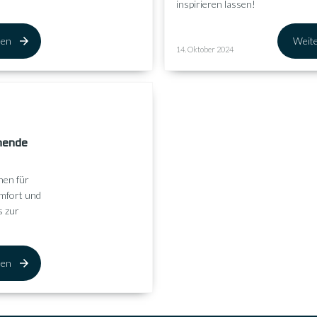
inspirieren lassen!
sen
Weite
14. Oktober 2024
ehende
nen für
omfort und
s zur
sen