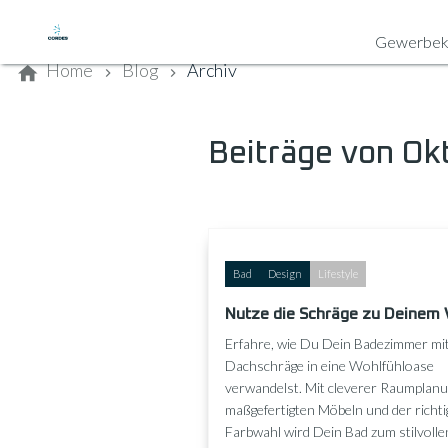
Kontaktieren Sie uns
Gewerbek
Home
Blog
Archiv
Beiträge von Ok
Bad
Design
Lifestyle
Nutze die Schräge zu Deinem V
Erfahre, wie Du Dein Badezimmer mi
Dachschräge in eine Wohlfühloase
verwandelst. Mit cleverer Raumplanu
maßgefertigten Möbeln und der richt
Farbwahl wird Dein Bad zum stilvolle