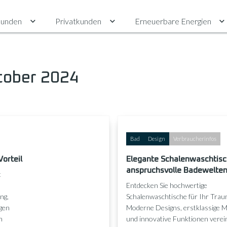
unden
Privatkunden
Erneuerbare Energien
Untermenü für Gewerbekunden umschalten
Untermenü für Privatkunden ums
U
tober 2024
Bad
Design
Verbraucherinfos
orteil
Elegante Schalenwaschtisc
anspruchsvolle Badewelte
t
Entdecken Sie hochwertige
ng,
Schalenwaschtische für Ihr Trau
igen
Moderne Designs, erstklassige M
n
und innovative Funktionen verein