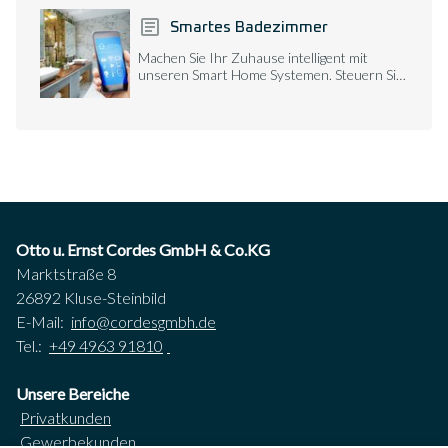
Smartes Badezimmer
Machen Sie Ihr Zuhause intelligent mit
unseren Smart Home Systemen. Steuern Sie
Licht, Heizung, Sicherheit und mehr per App
oder Sprachbefehl.
Otto u. Ernst Cordes GmbH & Co.KG
Marktstraße 8
26892 Kluse-Steinbild
E-Mail:
info@cordesgmbh.de
Tel.:
+49 4963 91810
Unsere Bereiche
Privatkunden
Gewerbekunden