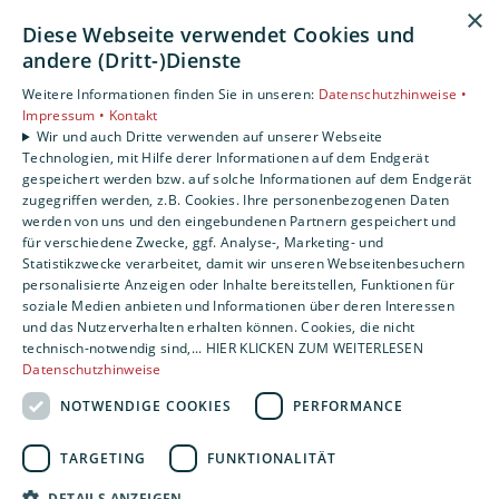
×
Karriere
Diese Webseite verwendet Cookies und
Unternehmen
andere (Dritt-)Dienste
Kontakt
Weitere Informationen finden Sie in unseren:
Datenschutzhinweise •
Impressum •
Kontakt
Impressum
Wir und auch Dritte verwenden auf unserer Webseite
Datenschutzerklärung
Technologien, mit Hilfe derer Informationen auf dem Endgerät
gespeichert werden bzw. auf solche Informationen auf dem Endgerät
AGB
zugegriffen werden, z.B. Cookies. Ihre personenbezogenen Daten
Barrierefreiheitserklärung
werden von uns und den eingebundenen Partnern gespeichert und
für verschiedene Zwecke, ggf. Analyse-, Marketing- und
Statistikzwecke verarbeitet, damit wir unseren Webseitenbesuchern
personalisierte Anzeigen oder Inhalte bereitstellen, Funktionen für
soziale Medien anbieten und Informationen über deren Interessen
und das Nutzerverhalten erhalten können. Cookies, die nicht
technisch-notwendig sind,... HIER KLICKEN ZUM WEITERLESEN
Datenschutzhinweise
NOTWENDIGE COOKIES
PERFORMANCE
TARGETING
FUNKTIONALITÄT
DETAILS ANZEIGEN