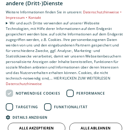
andere (Dritt-)Dienste
Kontakt
Weitere Informationen finden Sie in unseren:
Datenschutzhinweise •
Impressum •
Kontakt
Impressum
Wir und auch Dritte verwenden auf unserer Webseite
Datenschutzerklärung
Technologien, mit Hilfe derer Informationen auf dem Endgerät
gespeichert werden bzw. auf solche Informationen auf dem Endgerät
AGB
zugegriffen werden, z.B. Cookies. Ihre personenbezogenen Daten
Barrierefreiheitserklärung
werden von uns und den eingebundenen Partnern gespeichert und
für verschiedene Zwecke, ggf. Analyse-, Marketing- und
Statistikzwecke verarbeitet, damit wir unseren Webseitenbesuchern
personalisierte Anzeigen oder Inhalte bereitstellen, Funktionen für
soziale Medien anbieten und Informationen über deren Interessen
und das Nutzerverhalten erhalten können. Cookies, die nicht
technisch-notwendig sind,... HIER KLICKEN ZUM WEITERLESEN
Datenschutzhinweise
NOTWENDIGE COOKIES
PERFORMANCE
TARGETING
FUNKTIONALITÄT
DETAILS ANZEIGEN
ALLE AKZEPTIEREN
ALLE ABLEHNEN