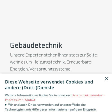
Gebäudetechnik
Unsere Experten stehen Ihnen stets zur Seite
wenn es um Heizungstechnik, Erneuerbare
Energien, Versorgungssysteme,
Lüftungsanlagen, Kälteanlagen und
×
Diese Webseite verwendet Cookies und
Automatisierung von Gebäuden geht.
andere (Dritt-)Dienste
Wir haben die optimale Anlage für jeden
Weitere Informationen finden Sie in unseren:
Datenschutzhinweise •
Bedarf.
Impressum •
Kontakt
Wir und auch Dritte verwenden auf unserer Webseite
Technologien, mit Hilfe derer Informationen auf dem Endgerät