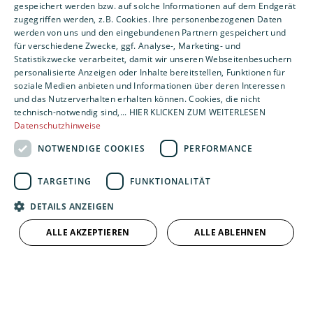
Unsere Kompetenzen
gespeichert werden bzw. auf solche Informationen auf dem Endgerät
zugegriffen werden, z.B. Cookies. Ihre personenbezogenen Daten
werden von uns und den eingebundenen Partnern gespeichert und
für verschiedene Zwecke, ggf. Analyse-, Marketing- und
Statistikzwecke verarbeitet, damit wir unseren Webseitenbesuchern
personalisierte Anzeigen oder Inhalte bereitstellen, Funktionen für
soziale Medien anbieten und Informationen über deren Interessen
und das Nutzerverhalten erhalten können. Cookies, die nicht
technisch-notwendig sind,... HIER KLICKEN ZUM WEITERLESEN
Datenschutzhinweise
NOTWENDIGE COOKIES
PERFORMANCE
TARGETING
FUNKTIONALITÄT
DETAILS ANZEIGEN
ALLE AKZEPTIEREN
ALLE ABLEHNEN