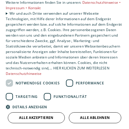
Weitere Informationen finden Sie in unseren:
Datenschutzhinweise •
Impressum •
Kontakt
Wir und auch Dritte verwenden auf unserer Webseite
Michael Cordes
Technologien, mit Hilfe derer Informationen auf dem Endgerät
gespeichert werden bzw. auf solche Informationen auf dem Endgerät
Projektleitung
zugegriffen werden, z.B. Cookies. Ihre personenbezogenen Daten
werden von uns und den eingebundenen Partnern gespeichert und
für verschiedene Zwecke, ggf. Analyse-, Marketing- und
04963 918145
Statistikzwecke verarbeitet, damit wir unseren Webseitenbesuchern
personalisierte Anzeigen oder Inhalte bereitstellen, Funktionen für
E-Mail schreiben
soziale Medien anbieten und Informationen über deren Interessen
und das Nutzerverhalten erhalten können. Cookies, die nicht
technisch-notwendig sind,... HIER KLICKEN ZUM WEITERLESEN
Datenschutzhinweise
NOTWENDIGE COOKIES
PERFORMANCE
TARGETING
FUNKTIONALITÄT
DETAILS ANZEIGEN
ALLE AKZEPTIEREN
ALLE ABLEHNEN