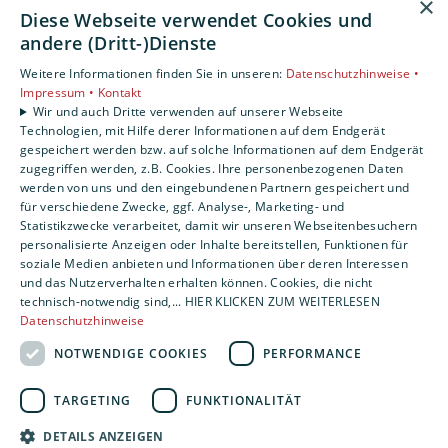
×
Freistellungsbescheinigung zum Steuerabzug
Diese Webseite verwendet Cookies und
bei Bauleistungen gem. §48 b Abs. 1 Satz 1 EStG
andere (Dritt-)Dienste
Weitere Informationen finden Sie in unseren:
Datenschutzhinweise •
PDF Dokument
Impressum •
Kontakt
Wir und auch Dritte verwenden auf unserer Webseite
Technologien, mit Hilfe derer Informationen auf dem Endgerät
gespeichert werden bzw. auf solche Informationen auf dem Endgerät
zugegriffen werden, z.B. Cookies. Ihre personenbezogenen Daten
Bescheinigung in Steuersachen
werden von uns und den eingebundenen Partnern gespeichert und
für verschiedene Zwecke, ggf. Analyse-, Marketing- und
Statistikzwecke verarbeitet, damit wir unseren Webseitenbesuchern
PDF Dokument
personalisierte Anzeigen oder Inhalte bereitstellen, Funktionen für
soziale Medien anbieten und Informationen über deren Interessen
und das Nutzerverhalten erhalten können. Cookies, die nicht
technisch-notwendig sind,... HIER KLICKEN ZUM WEITERLESEN
Datenschutzhinweise
Unbedenklichkeitsbescheinigung BG Bau
NOTWENDIGE COOKIES
PERFORMANCE
PDF Dokument
TARGETING
FUNKTIONALITÄT
DETAILS ANZEIGEN