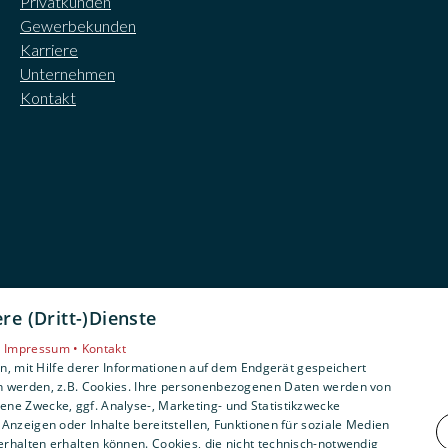
Privatkunden
Gewerbekunden
Karriere
Unternehmen
Kontakt
e (Dritt-)Dienste
•
Impressum •
Kontakt
, mit Hilfe derer Informationen auf dem Endgerät gespeichert
n werden, z.B. Cookies. Ihre personenbezogenen Daten werden von
ne Zwecke, ggf. Analyse-, Marketing- und Statistikzwecke
Anzeigen oder Inhalte bereitstellen, Funktionen für soziale Medien
rhalten erhalten können. Cookies, die nicht technisch-notwendig