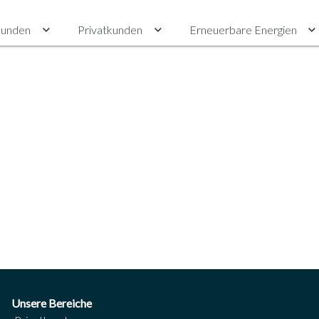
unden
Privatkunden
Erneuerbare Energien
Untermenü für Gewerbekunden umschalten
Untermenü für Privatkunden ums
U
Unsere Bereiche