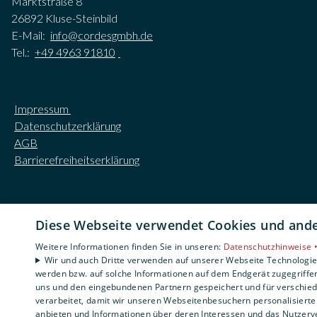
Marktstraße 8
26892 Kluse-Steinbild
E-Mail:
info@cordesgmbh.de
Tel.:
+49 4963 91810
Impressum
Datenschutzerklärung
AGB
Barrierefreiheitserklärung
Diese Webseite verwendet Cookies und ander
Weitere Informationen finden Sie in unseren:
Datenschutzhinweise 
Wir und auch Dritte verwenden auf unserer Webseite Technologien
werden bzw. auf solche Informationen auf dem Endgerät zugegriffe
uns und den eingebundenen Partnern gespeichert und für verschiede
verarbeitet, damit wir unseren Webseitenbesuchern personalisierte 
anbieten und Informationen über deren Interessen und das Nutzerve