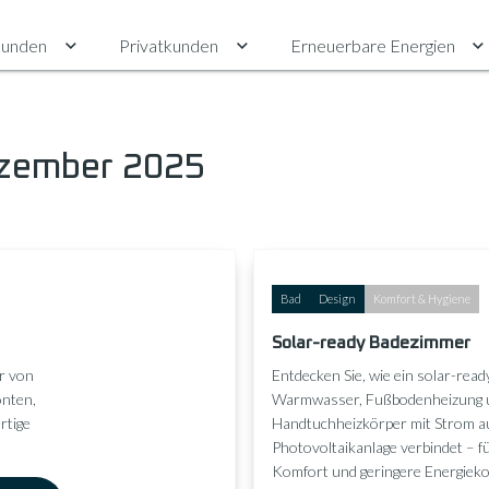
unden
Privatkunden
Erneuerbare Energien
Untermenü für Gewerbekunden umschalten
Untermenü für Privatkunden ums
U
ezember 2025
Bad
Design
Komfort & Hygiene
Solar-ready Badezimmer
r von
Entdecken Sie, wie ein solar-re
onten,
Warmwasser, Fußbodenheizung 
rtige
Handtuchheizkörper mit Strom a
Photovoltaikanlage verbindet – f
Komfort und geringere Energieko