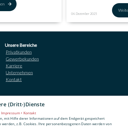
sen
Weite
04. Dezember 2025
Unsere Bereiche
Privatkunden
Gewerbekunden
Karriere
Unternehmen
Kontakt
e (Dritt-)Dienste
•
Impressum •
Kontakt
, mit Hilfe derer Informationen auf dem Endgerät gespeichert
n werden, z.B. Cookies. Ihre personenbezogenen Daten werden von