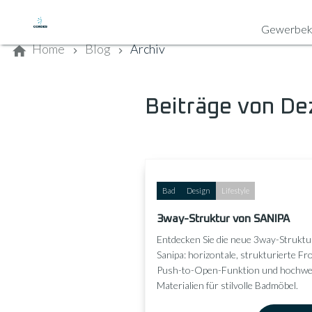
Kontaktieren Sie uns
Gewerbek
Home
Blog
Archiv
Beiträge von D
Bad
Design
Lifestyle
3way-Struktur von SANIPA
Entdecken Sie die neue 3way-Struktu
Sanipa: horizontale, strukturierte Fr
Push-to-Open-Funktion und hochwe
Materialien für stilvolle Badmöbel.