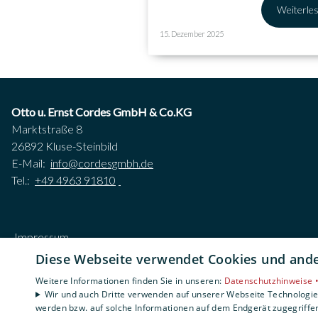
Weiterle
15. Dezember 2025
Otto u. Ernst Cordes GmbH & Co.KG
Marktstraße 8
26892 Kluse-Steinbild
E-Mail:
info@cordesgmbh.de
Tel.:
+49 4963 91810
Impressum
Datenschutzerklärung
Diese Webseite verwendet Cookies und ander
AGB
Weitere Informationen finden Sie in unseren:
Datenschutzhinweise 
Barrierefreiheitserklärung
Wir und auch Dritte verwenden auf unserer Webseite Technologien
werden bzw. auf solche Informationen auf dem Endgerät zugegriffe