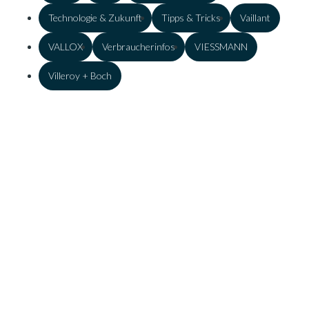
Technologie & Zukunft
Tipps & Tricks
Vaillant
VALLOX
Verbraucherinfos
VIESSMANN
Villeroy + Boch