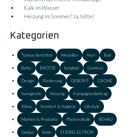
Kalk im Wasser
Heizung im Sommer? Ja, bitte!
Kategorien
°celseo berichtet
Aktuelles
Axor
Bad
Bette
BRÖTJE
burgbad
Danfoss
Design
Förderung
GEBERIT
GROHE
hansgrohe
Heizung
Kampagnenbeitrag
Klima
Komfort & Hygiene
Lifestyle
Marken & Produkte
Photovoltaik
REHAU
Sanipa
Solar
STIEBEL ELTRON