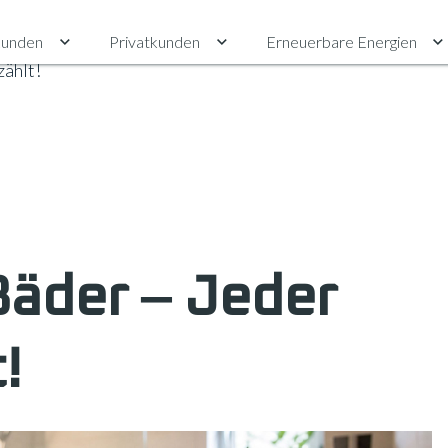
unden
Privatkunden
Erneuerbare Energien
Untermenü für Gewerbekunden umschalten
Untermenü für Privatkunden ums
U
zählt!
Bäder ‒ Jeder
!