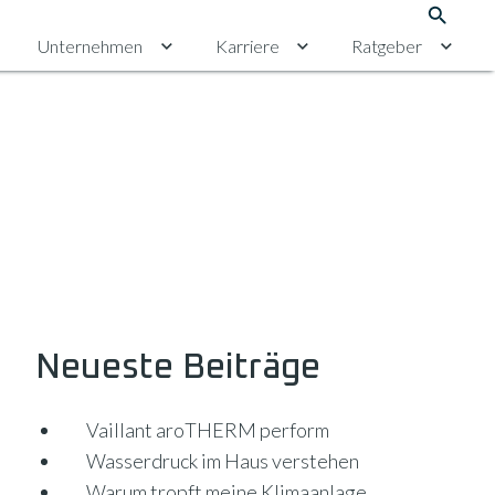
Suche
Unternehmen
Karriere
Ratgeber
chalten
ntermenü für Erneuerbare Energien umschalten
Untermenü für Unternehmen umschalten
Untermenü für Karriere 
Unter
Neueste Beiträge
Vaillant aroTHERM perform
Wasserdruck im Haus verstehen
Warum tropft meine Klimaanlage