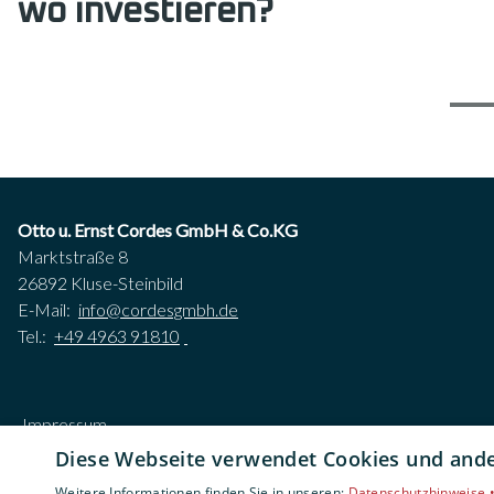
wo investieren?
Otto u. Ernst Cordes GmbH & Co.KG
Marktstraße 8
26892 Kluse-Steinbild
E-Mail:
info@cordesgmbh.de
Tel.:
+49 4963 91810
Impressum
Datenschutzerklärung
Diese Webseite verwendet Cookies und ander
AGB
Weitere Informationen finden Sie in unseren:
Datenschutzhinweise 