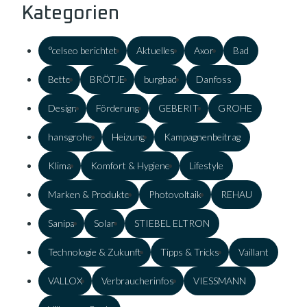
Kategorien
°celseo berichtet
Aktuelles
Axor
Bad
Bette
BRÖTJE
burgbad
Danfoss
Design
Förderung
GEBERIT
GROHE
hansgrohe
Heizung
Kampagnenbeitrag
Klima
Komfort & Hygiene
Lifestyle
Marken & Produkte
Photovoltaik
REHAU
Sanipa
Solar
STIEBEL ELTRON
Technologie & Zukunft
Tipps & Tricks
Vaillant
VALLOX
Verbraucherinfos
VIESSMANN