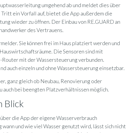
uptwasserleitung umgehend ab und meldet dies über
ritt ein Vorfall auf, bietet die App außerdem die
eitung wieder zu öffnen. Der Einbau von RE.GUARD an
hhandwerker des Vertrauens.
elder. Sie können frei im Haus platziert werden und
 Hauswirtschaftsräume. Die Sensoren sind mit
N-Router mit der Wassersteuerung verbunden.
nd auch einzeln und ohne Wassersteuerung einsetzbar.
er, ganz gleich ob Neubau, Renovierung oder
 auch bei beengten Platzverhältnissen möglich.
 Blick
h über die App der eigene Wasserverbrauch
 wann und wie viel Wasser genutzt wird, lässt sich nicht