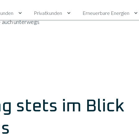
unden
Privatkunden
Erneuerbare Energien
Untermenü für Gewerbekunden umschalten
Untermenü für Privatkunden ums
U
 – auch unterwegs
g stets im Blick
gs