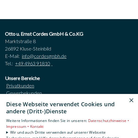
Otto u. Ernst Cordes GmbH & Co.KG
Marktstraße 8
26892 Kluse-Steinbild
E-Mail:
info@cordesgmbh.de
Tel.:
+49 4963 91810
Unsere Bereiche
Privatkunden
Gewerbekunden
×
Karriere
Diese Webseite verwendet Cookies und
Unternehmen
andere (Dritt-)Dienste
Kontakt
Weitere Informationen finden Sie in unseren:
Datenschutzhinweise •
Impressum •
Kontakt
Impressum
Wir und auch Dritte verwenden auf unserer Webseite
Datenschutzerklärung