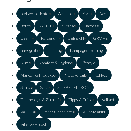
°celseo berichtet
Aktuelles
Axor
Bad
Bette
BRÖTJE
burgbad
Danfoss
Design
Förderung
GEBERIT
GROHE
hansgrohe
Heizung
Kampagnenbeitrag
Klima
Komfort & Hygiene
Lifestyle
Marken & Produkte
Photovoltaik
REHAU
Sanipa
Solar
STIEBEL ELTRON
Technologie & Zukunft
Tipps & Tricks
Vaillant
VALLOX
Verbraucherinfos
VIESSMANN
Villeroy + Boch