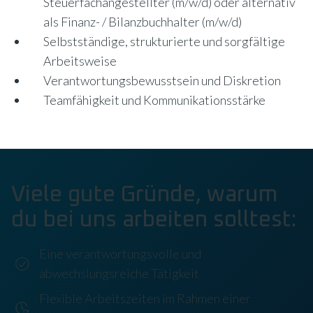
Steuerfachangestellter (m/w/d) oder alternativ
als Finanz- / Bilanzbuchhalter (m/w/d)
Selbstständige, strukturierte und sorgfältige
Arbeitsweise
Verantwortungsbewusstsein und Diskretion
Teamfähigkeit und Kommunikationsstärke
Viele gute Gründe, warum
du bei uns arbeiten solltest:
Eine verantwortungsvolle und
abwechslungsreiche Tätigkeit
Flexible Arbeitszeiten im Rahmen einer