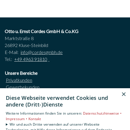
Otto u. Ernst Cordes GmbH & Co.KG
Marktstraße 8
26892 Kluse-Steinbild
E-Mail:
info@cordesgmbh.de
Tel.:
+49 4963 91810
Unsere Bereiche
Privatkunden
Gewerbekunden
×
Karriere
Diese Webseite verwendet Cookies und
Unternehmen
andere (Dritt-)Dienste
Kontakt
Weitere Informationen finden Sie in unseren:
Datenschutzhinweise •
Impressum •
Kontakt
Impressum
Wir und auch Dritte verwenden auf unserer Webseite
Datenschutzerklärung
Technologien, mit Hilfe derer Informationen auf dem Endgerät