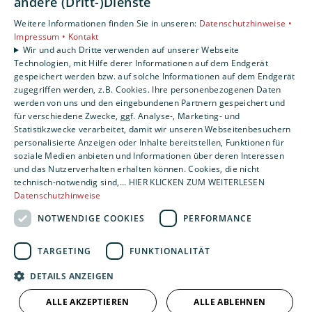
andere (Dritt-)Dienste
Kontakt
Weitere Informationen finden Sie in unseren:
Datenschutzhinweise •
Impressum •
Kontakt
Impressum
Wir und auch Dritte verwenden auf unserer Webseite
Datenschutzerklärung
Technologien, mit Hilfe derer Informationen auf dem Endgerät
gespeichert werden bzw. auf solche Informationen auf dem Endgerät
AGB
zugegriffen werden, z.B. Cookies. Ihre personenbezogenen Daten
Barrierefreiheitserklärung
werden von uns und den eingebundenen Partnern gespeichert und
für verschiedene Zwecke, ggf. Analyse-, Marketing- und
Statistikzwecke verarbeitet, damit wir unseren Webseitenbesuchern
personalisierte Anzeigen oder Inhalte bereitstellen, Funktionen für
soziale Medien anbieten und Informationen über deren Interessen
und das Nutzerverhalten erhalten können. Cookies, die nicht
technisch-notwendig sind,... HIER KLICKEN ZUM WEITERLESEN
Datenschutzhinweise
NOTWENDIGE COOKIES
PERFORMANCE
TARGETING
FUNKTIONALITÄT
DETAILS ANZEIGEN
ALLE AKZEPTIEREN
ALLE ABLEHNEN