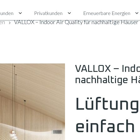
unden
Privatkunden
Erneuerbare Energien
Untermenü für Gewerbekunden umschalten
Untermenü für Privatkunden ums
U
en
VALLOX – Indoor Air Quality für nachhaltige Häuser
VALLOX – Indoo
nachhaltige H
Lüftung,
einfach 