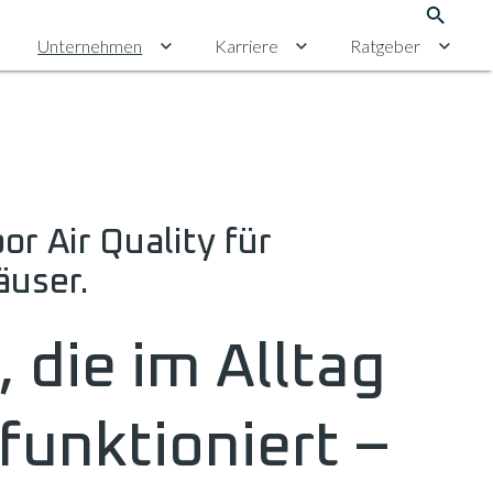
Suche
Unternehmen
Karriere
Ratgeber
chalten
ntermenü für Erneuerbare Energien umschalten
Untermenü für Unternehmen umschalten
Untermenü für Karriere 
Unter
r Air Quality für
äuser.
 die im Alltag
funktioniert –