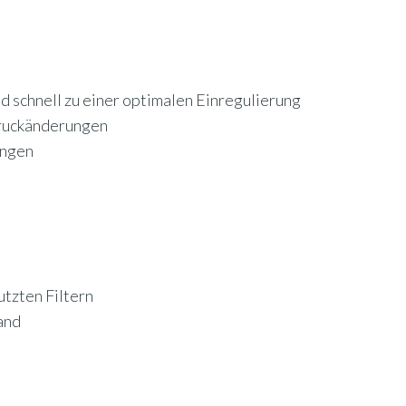
d schnell zu einer optimalen Einregulierung
Druckänderungen
engen
utzten Filtern
and