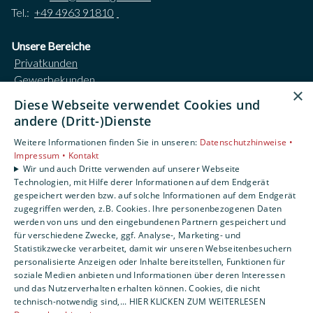
Tel.:
+49 4963 91810
Unsere Bereiche
Privatkunden
Gewerbekunden
×
Karriere
Diese Webseite verwendet Cookies und
Unternehmen
andere (Dritt-)Dienste
Kontakt
Weitere Informationen finden Sie in unseren:
Datenschutzhinweise •
Impressum •
Kontakt
Impressum
Wir und auch Dritte verwenden auf unserer Webseite
Datenschutzerklärung
Technologien, mit Hilfe derer Informationen auf dem Endgerät
gespeichert werden bzw. auf solche Informationen auf dem Endgerät
AGB
zugegriffen werden, z.B. Cookies. Ihre personenbezogenen Daten
Barrierefreiheitserklärung
werden von uns und den eingebundenen Partnern gespeichert und
für verschiedene Zwecke, ggf. Analyse-, Marketing- und
Statistikzwecke verarbeitet, damit wir unseren Webseitenbesuchern
personalisierte Anzeigen oder Inhalte bereitstellen, Funktionen für
soziale Medien anbieten und Informationen über deren Interessen
und das Nutzerverhalten erhalten können. Cookies, die nicht
technisch-notwendig sind,... HIER KLICKEN ZUM WEITERLESEN