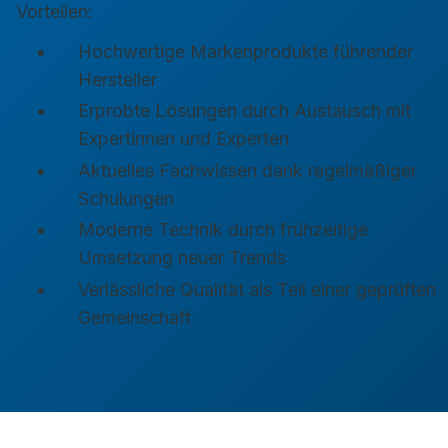
Vorteilen:
Hochwertige Markenprodukte führender
Hersteller
Erprobte Lösungen durch Austausch mit
Expertinnen und Experten
Aktuelles Fachwissen dank regelmäßiger
Schulungen
Moderne Technik durch frühzeitige
Umsetzung neuer Trends
Verlässliche Qualität als Teil einer geprüften
Gemeinschaft