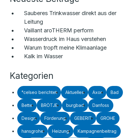
Sauberes Trinkwasser direkt aus der
Leitung
Vaillant aroTHERM perform
Wasserdruck im Haus verstehen
Warum tropft meine Klimaanlage
Kalk im Wasser
Kategorien
°celseo berichtet
Aktuelles
Axor
Bad
Bette
BRÖTJE
burgbad
Danfoss
Design
Förderung
GEBERIT
GROHE
hansgrohe
Heizung
Kampagnenbeitrag