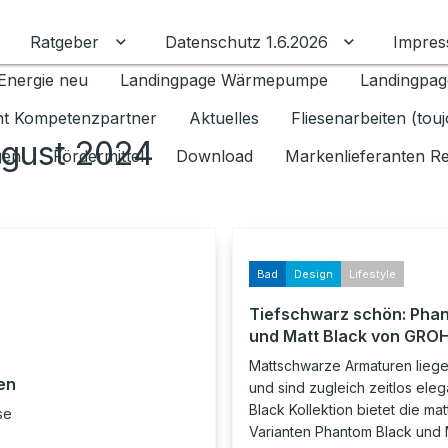
Ratgeber
Datenschutz 1.6.2026
Impre
Untermenü für Ratgeber umschalten
Untermenü f
Energie neu
Landingpage Wärmepumpe
Landingpag
ant Kompetenzpartner
Aktuelles
Fliesenarbeiten (tou
ugust 2024
gen
Fördermittel
Download
Markenlieferanten R
Bad
Design
Lifestyle
Tiefschwarz schön: Pha
und Matt Black von GRO
Mattschwarze Armaturen liege
en
und sind zugleich zeitlos ele
Black Kollektion bietet die m
se
Varianten Phantom Black und M