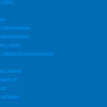
 Klima
neu
e Wärmepumpe
 Badsanierung
ung - hissu
 Vaillant Kompetenzpartner
ten (toujou)
 haben HI
ost
g anfragen