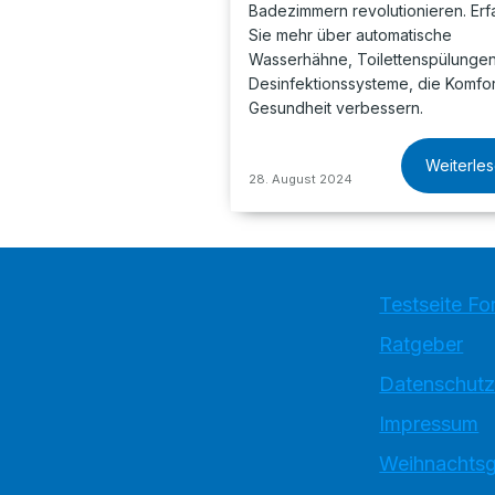
Badezimmern revolutionieren. Erf
Sie mehr über automatische
Wasserhähne, Toilettenspülunge
Desinfektionssysteme, die Komfo
Gesundheit verbessern.
Weiterle
28. August 2024
Testseite Fo
Ratgeber
Datenschutz
Impressum
Weihnachtsg