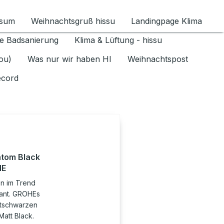
ssum
Weihnachtsgruß hissu
Landingpage Klima
ür Datenschutz 1.6.2026 umschalten
e Badsanierung
Klima & Lüftung - hissu
jou)
Was nur wir haben HI
Weihnachtspost
ecord
ntom Black
HE
n im Trend
gant. GROHEs
attschwarzen
att Black.