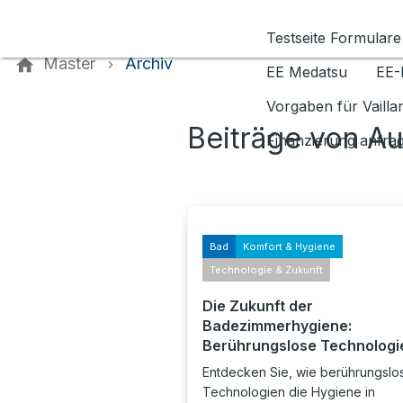
Kontaktieren Sie uns
Testseite Formulare
Master
Archiv
EE Medatsu
EE-
Vorgaben für Vaill
Beiträge von A
Finanzierung anfra
Bad
Komfort & Hygiene
Technologie & Zukunft
Die Zukunft der
Badezimmerhygiene:
Berührungslose Technologi
Entdecken Sie, wie berührungslo
Technologien die Hygiene in