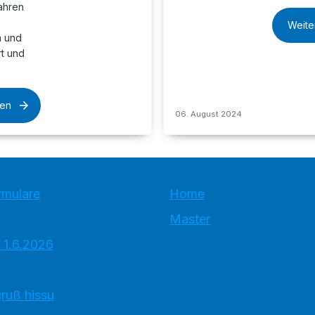
ahren
Weite
n und
rt und
sen
06. August 2024
rmulare
Home
Master
 1.6.2026
ruß hissu