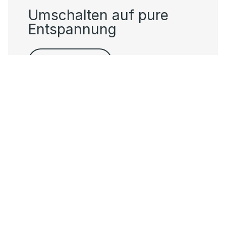
Umschalten auf pure
Entspannung
Raindance E.
Verantwortung bei
hansgrohe