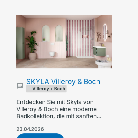
SKYLA Villeroy & Boch
Villeroy + Boch
Entdecken Sie mit Skyla von
Villeroy & Boch eine moderne
Badkollektion, die mit sanften
Rundungen, klaren Kanten und
23.04.2026
asymmetrischer Formensprache
überzeugt. Flexible Farb- und