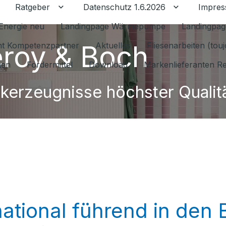
Ratgeber
Datenschutz 1.6.2026
Impre
Untermenü für Ratgeber umschalten
Untermenü f
Energie neu
Landingpage Wärmepumpe
Landingpag
leroy & Boch
ant Kompetenzpartner
Aktuelles
Fliesenarbeiten (tou
gen
Fördermittel
Download
Markenlieferanten R
kerzeugnisse höchster Qualit
rnational führend in den