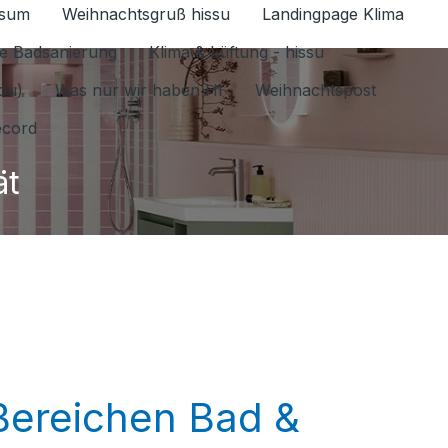
ssum
Weihnachtsgruß hissu
Landingpage Klima
ür Datenschutz 1.6.2026 umschalten
e Badsanierung
Klima & Lüftung - hissu
jou)
Was nur wir haben HI
Weihnachtspost
ecord
ät
 Bereichen Bad &