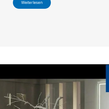
Weiterlesen
Größenoptionen, innovative
Armaturen und nachhaltige WC-
Technologie machen Skyla zur
idealen Wahl für Ihr individuelles
Traumbad.