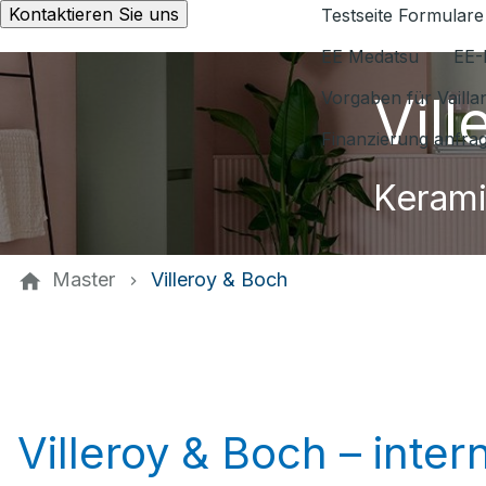
Kontaktieren Sie uns
Testseite Formulare
EE Medatsu
EE-
Vil
Vorgaben für Vaill
Finanzierung anfra
Kerami
Master
Villeroy & Boch
Villeroy & Boch – inte